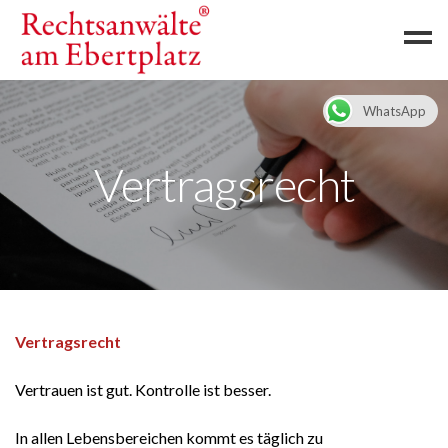
WhatsApp
Startseite
Rechtsanwälte
Vertragsrecht
RA Kurnaz
RA Yavuz
Team
Rechtsgebiete
Vertragsrecht
Verkehrsrecht
Ordnungswidrigkeitenrecht
Vertrauen ist gut. Kontrolle ist besser.
Verkehrsstrafrecht
In allen Lebensbereichen kommt es täglich zu